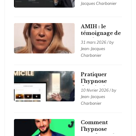
dons, apaiser
Jacques Charbonier
les blessures
héritées
AMIH : le
témoignage de
Marie
31 mars 2026 / by
Jean-Jacques
Charbonier
Pratiquer
l’hypnose
depuis chez
10 février 2026 / by
soi…
Jean-Jacques
Charbonier
Comment
l’hypnose
transforme les